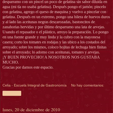
desparramo con un pincel un poco de gelatina sin sabor diluida en
agua (mi tía no usaba gelatina). Después pongo el jamón; pincelo
con gelatina, agrego el queso de maquina y vuelvo a pincelar con
gelatina. Después en un extremo, pongo una hilera de huevos duros
y al lado las aceitunas negras descarozadas, bastoncitos de
zanahorias hervidas y por último desparramo una lata de arvejas.
Usando el repasador o el plástico, arroyo la preparación. Lo pongo
en una fuente grande y muy linda y la cubro con la mayonesa
casera; corto los tomates en rodajas y las ubico a los costados del
arroyado; sobre los mismos, coloco hojitas de lechuga bien finitas
sobre el arroyado; lo adorno con aceitunas, tomates y arvejas.
¡Y BUEN PROVECHO! A NOSOTROS NOS GUSTABA
MUCHO.
Gracias por darnos este espacio.
Celia - Escuela Integral de Gastronomía
No hay comentarios:
Compartir
lunes, 20 de diciembre de 2010