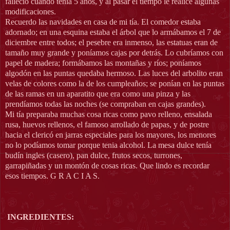
falleció cuando tenia 5 años, y al pasar el tiempo le realicé algunas
modificaciones.
Recuerdo las navidades en casa de mi tía. El comedor estaba
adornado; en una esquina estaba el árbol que lo armábamos el 7 de
diciembre entre todos; el pesebre era inmenso, las estatuas eran de
tamaño muy grande y poníamos cajas por detrás. Lo cubríamos con
papel de madera; formábamos las montañas y ríos; poníamos
algodón en las puntas quedaba hermoso. Las luces del arbolito eran
velas de colores como la de los cumpleaños; se ponían en las puntas
de las ramas en un aparatito que era como una pinza y las
prendíamos todas las noches (se compraban en cajas grandes).
Mi tía preparaba muchas cosa ricas como pavo relleno, ensalada
rusa, huevos rellenos, el famoso arrollado de papas, y de postre
hacia el clericó en jarras especiales para los mayores, los menores
no lo podíamos tomar porque tenia alcohol. La mesa dulce tenía
budín ingles (casero), pan dulce, frutos secos, turrones,
garrapiñadas y un montón de cosas ricas. Que lindo es recordar
esos tiempos. G R A C I A S.
INGREDIENTES: