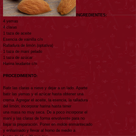
INGREDIENTES:
4 yemas
4 claras
1 taza de aceite
Esencia de vainilla c/n
Ralladura de limón (optativa)
1 taza de maní pelado
1 taza de azúcar
Harina leudante c/n
PROCEDIMIENTO:
Batir las claras a nieve y dejar a un lado. Aparte
batir las yemas y el azúcar hasta obtener una
crema. Agregar el aceite, la esencia, la ralladura
del limón; incorporar harina hasta tener
una masa no muy seca. De a poco incorporar el
maní y las claras de forma envolvente para no
bajar la preparación. Poner en molde enmantecado
y enharinado y llevar al horno de medio a