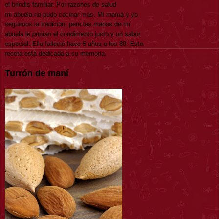
el brindis familiar. Por razones de salud
mi abuela no pudo cocinar más. Mi mamá y yo
seguimos la tradición, pero las manos de mi
abuela le ponían el condimento justo y un sabor
especial. Ella falleció hace 5 años a los 80. Esta
receta está dedicada a su memoria.
Turrón de maní