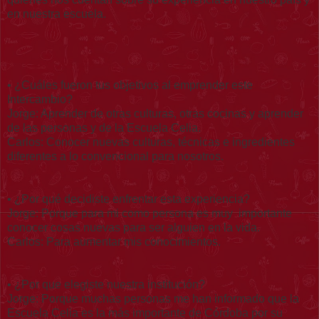
en nuestra escuela.
• ¿Cuáles fueron tus objetivos al emprender este
Intercambio?
Jorge: Aprender de otras culturas, otras cocinas y aprender
de las personas y de la Escuela Celia.
Carlos: Conocer nuevas culturas, técnicas e ingredientes
diferentes a lo convencional para nosotros.
• ¿Por qué decidiste enfrentar esta experiencia?
Jorge: Porque para mi como persona es muy importante
conocer cosas nuevas para ser alguien en la vida.
Carlos: Para aumentar mis conocimientos.
• ¿Por que elegiste nuestra institución?
Jorge: Porque muchas personas me han informado que la
Escuela Celia es la más importante de Córdoba por su