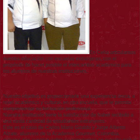
En Celia articulamos
nuestra educación con escuelas extranjeras, con el
propósito de hacer posible el intercambio académico para
los alumnos de nuestras instituciones.
Nuestro objetivo es proporcionarle una experiencia única, a
nivel académico y cultural, en otra escuela, que le permita
complementar su formación profesional.
Nuestra institución tiene la satisfacción de haber recibido a
una vasta cantidad de estudiantes extranjeros.
Este es el caso de Carlos Mario Giraldo y Jorge Alberto
Alzate, alumnos de la Academia Gourmet, Colombia,
quienes nos cuentan sobre su experiencia en nuestro país y