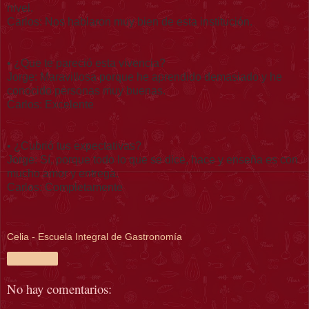
nivel.
Carlos: Nos hablaron muy bien de esta institución.
• ¿Que te pareció esta vivencia?
Jorge: Maravillosa porque he aprendido demasiado y he
conocido personas muy buenas.
Carlos: Excelente
• ¿Cubrió tus expectativas?
Jorge: Sí, porque todo lo que se dice, hace y enseña es con
mucho amor y entrega.
Carlos: Completamente
Celia - Escuela Integral de Gastronomía
Compartir
No hay comentarios: