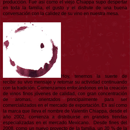
producción. Fue así como el viejo Chiappa supo despertar
en toda la familia, el gusto y el disfrute de una buena
conversación con la calidez de su vino en nuestra mesa.
Hoy, tenemos la suerte de
recibir su vivo mensaje y retomar su actividad continuando
con la tradición. Comenzamos enfocándonos en la creación
de vinos finos jóvenes de calidad, con gran concentración
de aromas, orientados principalmente para ser
comercializados en el mercado de exportación. Es así como
la marca que lleva el nombre de Valentín Chiappa, desde el
año 2002, comienza a distribuirse en grandes tiendas
especializadas en el mercado Mexicano. Desde fines del
2008, como un nuevo proyecto de la familia, un 30 % de la