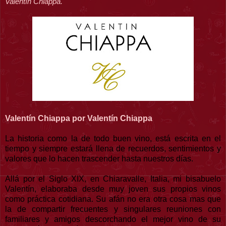
Valentín Chiappa.
Valentín Chiappa por Valentín Chiappa
La historia como la de todo buen vino, está escrita en el
tiempo y siempre estará llena de recuerdos, sentimientos y
valores que lo hacen trascender hasta nuestros días.
Allá por el Siglo XIX, en Chiaravalle, Italia, mi bisabuelo
Valentín, elaboraba desde muy joven sus propios vinos
como práctica cotidiana. Su afán no era otra cosa mas que
la de compartir frecuentes y singulares reuniones con
familiares y amigos descorchando el mejor vino de su